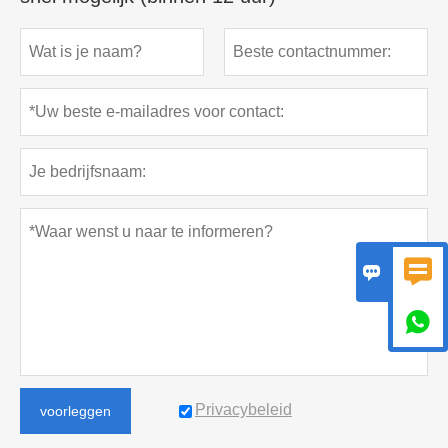



Privacybeleid
voorleggen