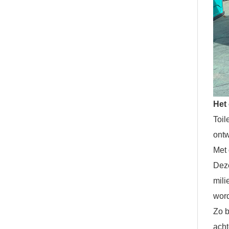
Het
Toil
ontw
Met 
Deze
mili
word
Zo b
acht