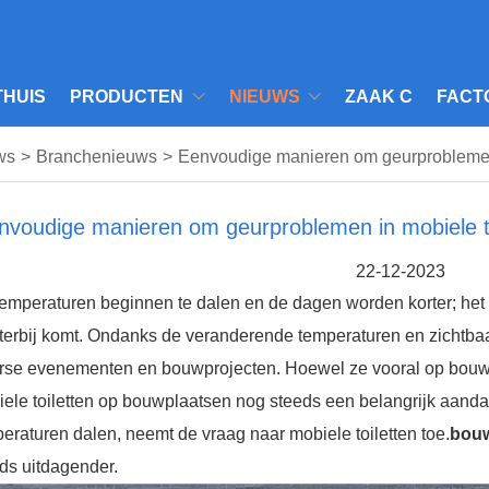
THUIS
PRODUCTEN
NIEUWS
ZAAK C
FACT
ws
>
Branchenieuws
>
Eenvoudige manieren om geurproblemen i
nvoudige manieren om geurproblemen in mobiele toi
22-12-2023
emperaturen beginnen te dalen en de dagen worden korter; het w
terbij komt. Ondanks de veranderende temperaturen en zichtbaarh
rse evenementen en bouwprojecten. Hoewel ze vooral op bouwp
ele toiletten op bouwplaatsen nog steeds een belangrijk aanda
eraturen dalen, neemt de vraag naar mobiele toiletten toe.
bou
ds uitdagender.