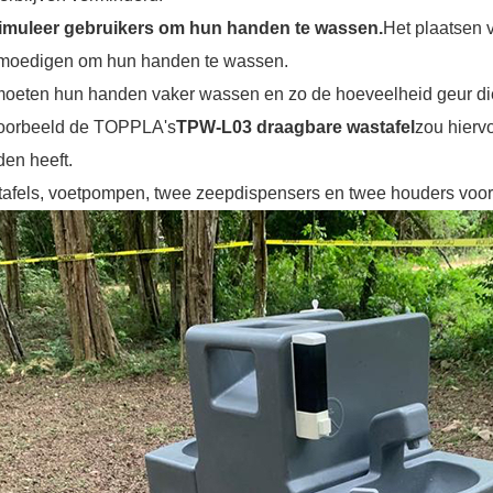
imuleer gebruikers om hun handen te wassen.
Het plaatsen 
moedigen om hun handen te wassen.
oeten hun handen vaker wassen en zo de hoeveelheid geur die 
voorbeeld de TOPPLA's
TPW-L03 draagbare wastafel
zou hierv
den heeft.
tafels, voetpompen, twee zeepdispensers en twee houders voo