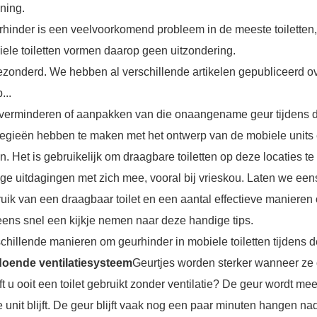
ning.
hinder is een veelvoorkomend probleem in de meeste toiletten,
ele toiletten vormen daarop geen uitzondering.
ezonderd. We hebben al verschillende artikelen gepubliceerd ov
p...
 verminderen of aanpakken van die onaangename geur tijdens 
tegieën hebben te maken met het ontwerp van de mobiele units
n. Het is gebruikelijk om draagbare toiletten op deze locaties t
ge uitdagingen met zich mee, vooral bij vrieskou. Laten we eens
uik van een draagbaar toilet en een aantal effectieve maniere
ens snel een kijkje nemen naar deze handige tips.
chillende manieren om geurhinder in mobiele toiletten tijdens 
doende ventilatiesysteem
Geurtjes worden sterker wanneer ze op
t u ooit een toilet gebruikt zonder ventilatie? De geur wordt mee
e unit blijft. De geur blijft vaak nog een paar minuten hangen nad