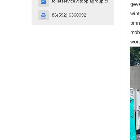
toiletservice@topplagroup.com

geve
wint
86(592) 6360092

binn
mobi
word