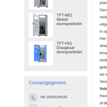
410L afvaltank,
plan
kunststof
buitentoilet
Geur
TPT-M01
mobi
Mobiel
doorspoeltoilet
uitg
voor
in o
bouwplaatsen
Het
TPT-H01
stra
Draagbaar
doorspoeltoilet,
erva
draagbare
nodi
toiletcabine,
HDPE-
gebr
kunststof
we e
Vers
Contactgegevens
Vol
Heef
+86 18559296165

of d