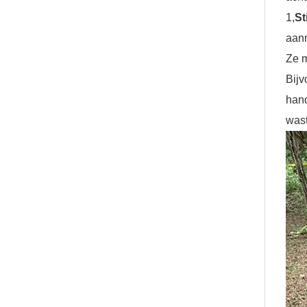
1,
St
aan
Ze m
Bij
han
was