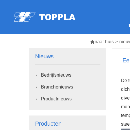

naar huis
>
nieu
Nieuws
Ee
Bedrijfsnieuws

De t
Branchenieuws

dich
dive
Productnieuws

mobi
temp
Producten
stee