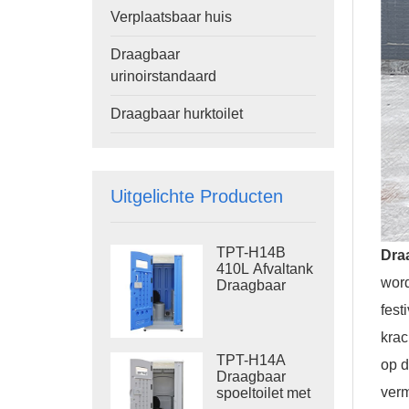
Verplaatsbaar huis
Draagbaar
urinoirstandaard
Draagbaar hurktoilet
Uitgelichte Producten
TPT-H14B
Draa
410L Afvaltank
word
Draagbaar
Spoeltoilet
fest
Stalen Skid
Draagbaar
krac
Toilet voor op
TPT-H14A
op d
de Bouwplaats
Draagbaar
verm
spoeltoilet met