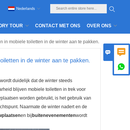
Nederlands
ORY TOUR
CONTACT MET ONS
OVER ONS
n mobiele toiletten in de winter aan te pakken.


letten in de winter aan te pakken.

ordt duidelijk dat de winter steeds
eid blijven mobiele toiletten in trek voor
laatsen worden gebruikt, is het gebruik van
chtspunt. Naarmate de winter nadert en de
wplaatsen
en bij
buitenevenementen
wordt