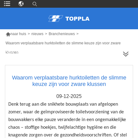

naar huis
>
nieuws
>
Branchenieuws
>
Waarom verplaatsbare hurktoiletten de slimme keuze zijn voor zware
klussen
MEER PRODUCTEN
Waarom verplaatsbare hurktoiletten de slimme
keuze zijn voor zware klussen
09-12-2025
Denk terug aan die snikhete bouwplaats van afgelopen
zomer, waar de geïmproviseerde toiletvoorziening van de
bouwvakkers elke pauze veranderde in een ongemakkelijke
chaos – stoffige hoekjes, twijfelachtige hygiëne en die
knagende zorgen over de gezondheidsvoorschriften. Of stel